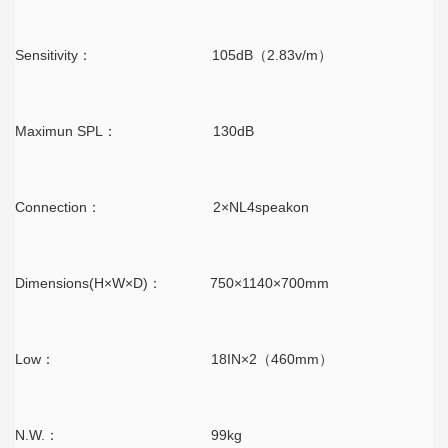
Sensitivity： 105dB（2.83v/m）
Maximun SPL： 130dB
Connection： 2×NL4speakon
Dimensions(H×W×D)： 750×1140×700mm
Low： 18IN×2（460mm）
N.W.： 99kg