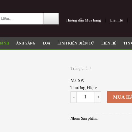
ch
|
Hướng dẫn Mua hàng
Liê
HANH
ÁNH SÁNG
LOA
LINH KIỆN ĐIỆN TỬ
LIÊN HỆ
TIN
Trang chủ
/
Mã SP:
Thương Hiệu:
quantity
MUA H
Nhóm Sản phẩm: