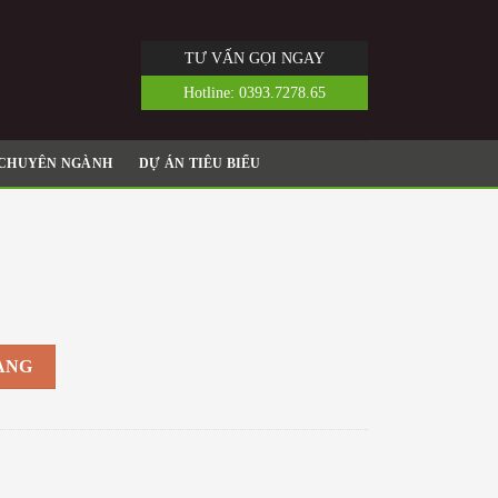
TƯ VẤN GỌI NGAY
|
n Hệ
Hotline:
0393.7278.65
 CHUYÊN NGÀNH
DỰ ÁN TIÊU BIỂU
ÀNG