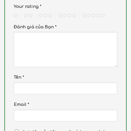
Your rating
*
1
2
3
4
5
Đánh giá của Bạn
*
Tên
*
Email
*