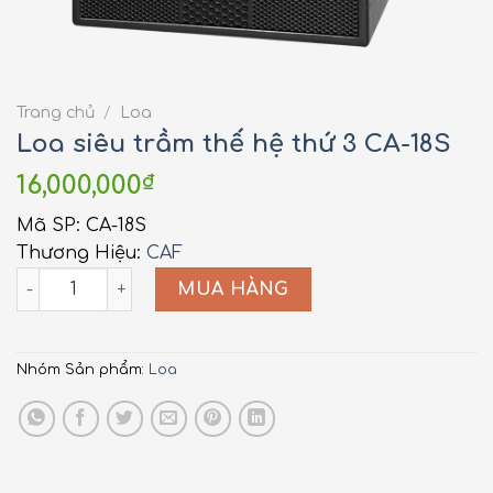
Trang chủ
/
Loa
Loa siêu trầm thế hệ thứ 3 CA-18S
16,000,000
₫
Mã SP: CA-18S
Thương Hiệu:
CAF
CA-18S quantity
MUA HÀNG
Nhóm Sản phẩm:
Loa