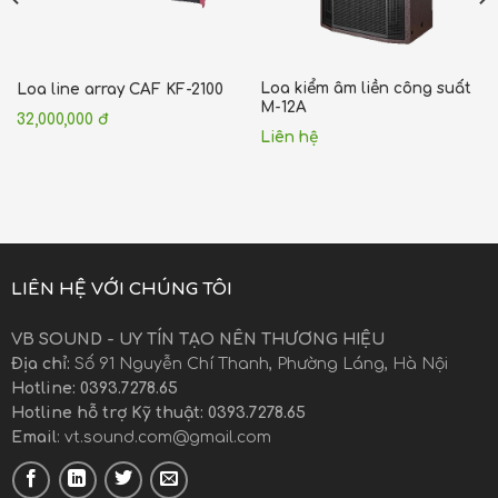
Loa kiểm âm liền công suất
Loa line array CAF KF-2100
M-12A
32,000,000 đ
Liên hệ
LIÊN HỆ VỚI CHÚNG TÔI
VB SOUND - UY TÍN TẠO NÊN THƯƠNG HIỆU
Địa chỉ:
Số 91 Nguyễn Chí Thanh, Phường Láng, Hà Nội
Hotline: 0393.7278.65
Hotline hỗ trợ Kỹ thuật: 0393.7278.65
Email
:
vt.sound.com@gmail.com