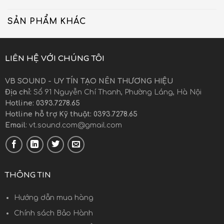
SẢN PHẨM KHÁC
LIÊN HỆ VỚI CHÚNG TÔI
VB SOUND - UY TÍN TẠO NÊN THƯƠNG HIỆU
Địa chỉ:
Số 91 Nguyễn Chí Thanh, Phường Láng, Hà Nội
Hotline: 0393.7278.65
Hotline hỗ trợ Kỹ thuật: 0393.7278.65
Email
:
vt.sound.com@gmail.com
THÔNG TIN
Hướng dẫn mua hàng
Chính sách Bảo Hành