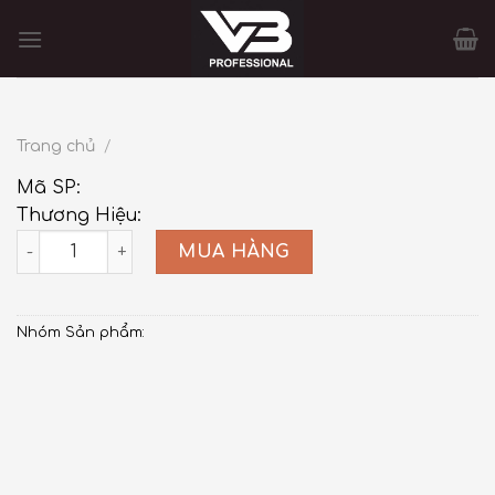
Skip
to
content
Trang chủ
/
Mã SP:
Thương Hiệu:
quantity
MUA HÀNG
Nhóm Sản phẩm: