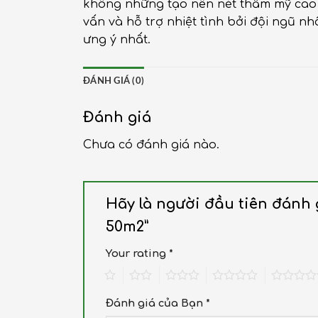
không những tạo nên nét thẩm mỹ cao m
vấn và hỗ trợ nhiệt tình bởi đội ngũ 
ưng ý nhất.
ĐÁNH GIÁ (0)
Đánh giá
Chưa có đánh giá nào.
Hãy là người đầu tiên đánh
50m2”
Your rating
*
1
2
3
4
5
Đánh giá của Bạn
*