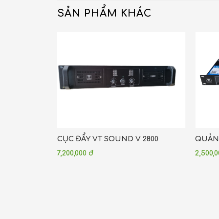
SẢN PHẨM KHÁC
CỤC ĐẨY VT SOUND V 2800
QUẢN 
7,200,000 đ
2,500,
 Diện Tích