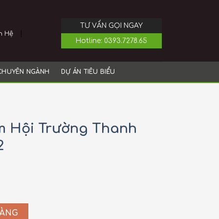
TƯ VẤN GỌI NGAY
|
n Hệ
Hotline:
0393.7278.65
 CHUYÊN NGÀNH
DỰ ÁN TIÊU BIỂU
 Hội Trường Thanh
2
ÀNG