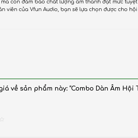
à còn đảm bảo chất lượng âm thanh đạt mức tuyệt hả
nhân viên của Vfun Audio, bạn sẽ lựa chọn được cho h
 giá về sản phẩm này: “Combo Dàn Âm Hội