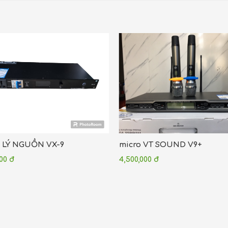
LÝ NGUỒN VX-9
micro VT SOUND V9+
000 đ
4,500,000 đ