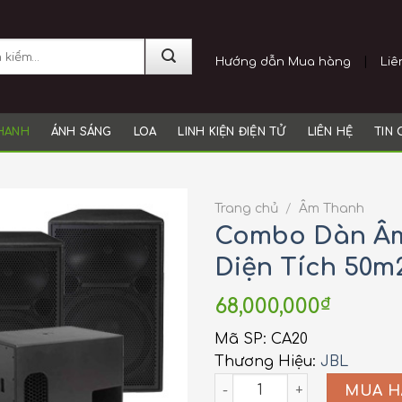
ch
|
Hướng dẫn Mua hàng
Liê
HANH
ÁNH SÁNG
LOA
LINH KIỆN ĐIỆN TỬ
LIÊN HỆ
TIN
Trang chủ
/
Âm Thanh
Combo Dàn Âm
Diện Tích 50m
68,000,000
₫
Mã SP: CA20
Thương Hiệu:
JBL
CA20 quantity
MUA H