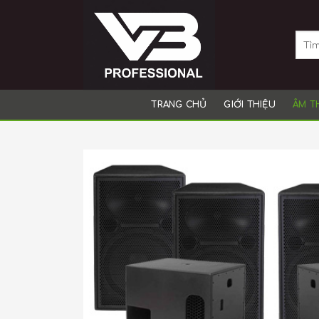
Skip
to
Sear
content
for:
TRANG CHỦ
GIỚI THIỆU
ÂM T